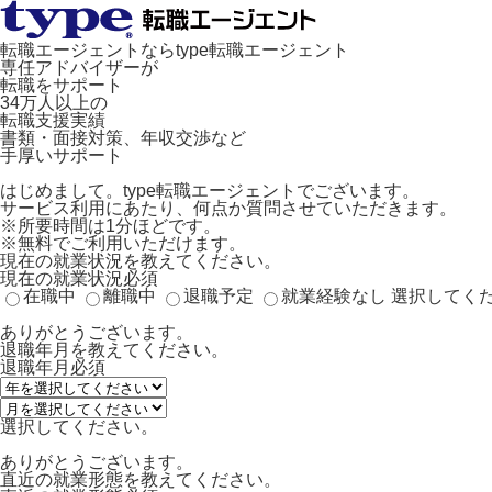
転職エージェントならtype転職エージェント
専任アドバイザーが
転職をサポート
34万人以上の
転職支援実績
書類・面接対策、年収交渉など
手厚いサポート
はじめまして。type転職エージェントでございます。
サービス利用にあたり、何点か質問させていただきます。
※所要時間は1分ほどです。
※無料でご利用いただけます。
現在の就業状況を教えてください。
現在の就業状況
必須
在職中
離職中
退職予定
就業経験なし
選択してく
ありがとうございます。
退職年月を教えてください。
退職年月
必須
選択してください。
ありがとうございます。
直近の就業形態を教えてください。