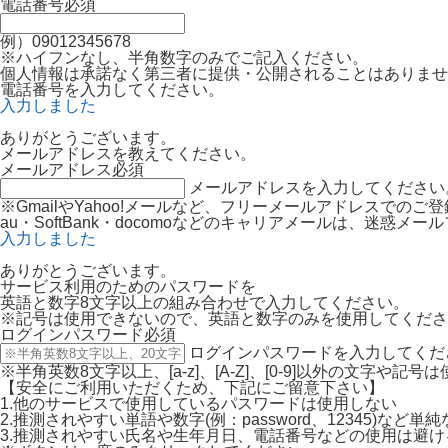
電話番号
必須
例）09012345678
※ハイフンなし、半角数字のみでご記入ください。
個人情報は承諾なく第三者に提供・公開されることはありませ
電話番号を入力してください。
入力しました
ありがとうございます。
メールアドレスを教えてください。
メールアドレス
必須
メールアドレスを入力してください
※GmailやYahoo!メールなど、フリーメールアドレスでの
au・SoftBank・docomoなどのキャリアメールは、迷
入力しました
ありがとうございます。
サービス利用のためのパスワードを
英語と数字8文字以上の組み合わせで入力してください。
※記号は使用できないので、英語と数字のみを使用してくださ
ログインパスワード
必須
ログインパスワードを入力してくだ
※半角英数8文字以上、[a-z]、[A-Z]、[0-9]以外の文字や記
【安全にご利用いただくため、下記にご留意下さい】
1.他のサービスで使用しているパスワードは使用しない
2.推測されやすい単語や数字(例：password、12345)など
3.推測されやすい氏名や生年月日、電話番号などの使用は避け