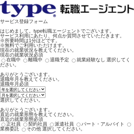
サービス登録フォーム
はじめまして。type転職エージェントでございます。
サービス利用にあたり、何点か質問させていただきます。
※所要時間は1分ほどです。
※無料でご利用いただけます。
現在の就業状況を教えてください。
現在の就業状況
必須
在職中
離職中
退職予定
就業経験なし
選択してく
ださい。
ありがとうございます。
退職年月を教えてください。
退職年月
必須
選択してください。
ありがとうございます。
直近の就業形態を教えてください。
直近の就業形態
必須
正社員
契約社員
派遣社員
パート・アルバイト
業務委託
その他
選択してください。