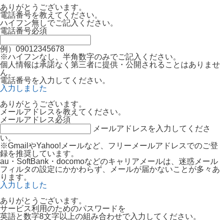
ありがとうございます。
電話番号を教えてください。
ハイフン無しでご記入ください。
電話番号
必須
例）09012345678
※ハイフンなし、半角数字のみでご記入ください。
個人情報は承諾なく第三者に提供・公開されることはありませ
ん。
電話番号を入力してください。
入力しました
ありがとうございます。
メールアドレスを教えてください。
メールアドレス
必須
メールアドレスを入力してくださ
い。
※GmailやYahoo!メールなど、フリーメールアドレスでのご登
録を推奨しています。
au・SoftBank・docomoなどのキャリアメールは、迷惑メール
フィルタの設定にかかわらず、メールが届かないことが多々あ
ります。
入力しました
ありがとうございます。
サービス利用のためのパスワードを
英語と数字8文字以上の組み合わせで入力してください。