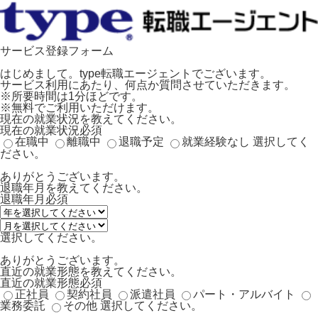
サービス登録フォーム
はじめまして。type転職エージェントでございます。
サービス利用にあたり、何点か質問させていただきます。
※所要時間は1分ほどです。
※無料でご利用いただけます。
現在の就業状況を教えてください。
現在の就業状況
必須
在職中
離職中
退職予定
就業経験なし
選択してく
ださい。
ありがとうございます。
退職年月を教えてください。
退職年月
必須
選択してください。
ありがとうございます。
直近の就業形態を教えてください。
直近の就業形態
必須
正社員
契約社員
派遣社員
パート・アルバイト
業務委託
その他
選択してください。