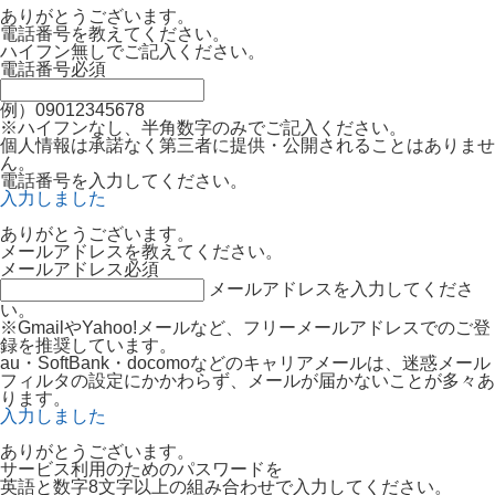
ありがとうございます。
電話番号を教えてください。
ハイフン無しでご記入ください。
電話番号
必須
例）09012345678
※ハイフンなし、半角数字のみでご記入ください。
個人情報は承諾なく第三者に提供・公開されることはありませ
ん。
電話番号を入力してください。
入力しました
ありがとうございます。
メールアドレスを教えてください。
メールアドレス
必須
メールアドレスを入力してくださ
い。
※GmailやYahoo!メールなど、フリーメールアドレスでのご登
録を推奨しています。
au・SoftBank・docomoなどのキャリアメールは、迷惑メール
フィルタの設定にかかわらず、メールが届かないことが多々あ
ります。
入力しました
ありがとうございます。
サービス利用のためのパスワードを
英語と数字8文字以上の組み合わせで入力してください。