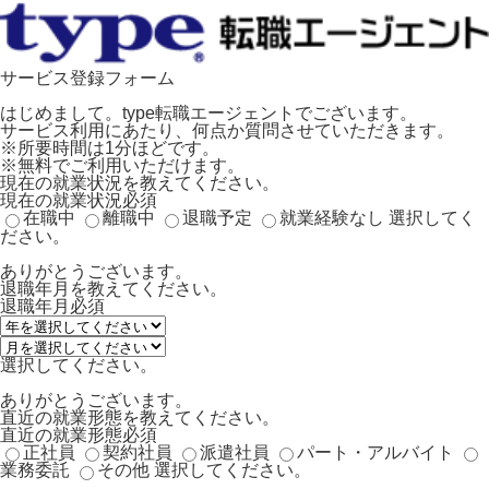
サービス登録フォーム
はじめまして。type転職エージェントでございます。
サービス利用にあたり、何点か質問させていただきます。
※所要時間は1分ほどです。
※無料でご利用いただけます。
現在の就業状況を教えてください。
現在の就業状況
必須
在職中
離職中
退職予定
就業経験なし
選択してく
ださい。
ありがとうございます。
退職年月を教えてください。
退職年月
必須
選択してください。
ありがとうございます。
直近の就業形態を教えてください。
直近の就業形態
必須
正社員
契約社員
派遣社員
パート・アルバイト
業務委託
その他
選択してください。