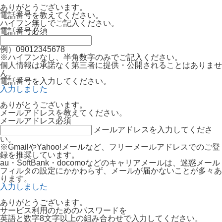
ありがとうございます。
電話番号を教えてください。
ハイフン無しでご記入ください。
電話番号
必須
例）09012345678
※ハイフンなし、半角数字のみでご記入ください。
個人情報は承諾なく第三者に提供・公開されることはありませ
ん。
電話番号を入力してください。
入力しました
ありがとうございます。
メールアドレスを教えてください。
メールアドレス
必須
メールアドレスを入力してくださ
い。
※GmailやYahoo!メールなど、フリーメールアドレスでのご登
録を推奨しています。
au・SoftBank・docomoなどのキャリアメールは、迷惑メール
フィルタの設定にかかわらず、メールが届かないことが多々あ
ります。
入力しました
ありがとうございます。
サービス利用のためのパスワードを
英語と数字8文字以上の組み合わせで入力してください。