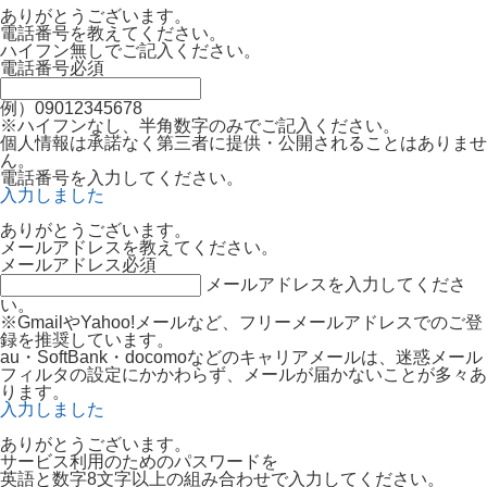
ありがとうございます。
電話番号を教えてください。
ハイフン無しでご記入ください。
電話番号
必須
例）09012345678
※ハイフンなし、半角数字のみでご記入ください。
個人情報は承諾なく第三者に提供・公開されることはありませ
ん。
電話番号を入力してください。
入力しました
ありがとうございます。
メールアドレスを教えてください。
メールアドレス
必須
メールアドレスを入力してくださ
い。
※GmailやYahoo!メールなど、フリーメールアドレスでのご登
録を推奨しています。
au・SoftBank・docomoなどのキャリアメールは、迷惑メール
フィルタの設定にかかわらず、メールが届かないことが多々あ
ります。
入力しました
ありがとうございます。
サービス利用のためのパスワードを
英語と数字8文字以上の組み合わせで入力してください。