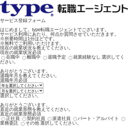
サービス登録フォーム
はじめまして。type転職エージェントでございます。
サービス利用にあたり、何点か質問させていただきます。
※所要時間は1分ほどです。
※無料でご利用いただけます。
現在の就業状況を教えてください。
現在の就業状況
必須
在職中
離職中
退職予定
就業経験なし
選択してく
ださい。
ありがとうございます。
退職年月を教えてください。
退職年月
必須
選択してください。
ありがとうございます。
直近の就業形態を教えてください。
直近の就業形態
必須
正社員
契約社員
派遣社員
パート・アルバイト
業務委託
その他
選択してください。