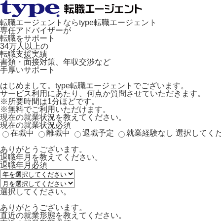
転職エージェントならtype転職エージェント
専任アドバイザーが
転職をサポート
34万人以上の
転職支援実績
書類・面接対策、年収交渉など
手厚いサポート
はじめまして。type転職エージェントでございます。
サービス利用にあたり、何点か質問させていただきます。
※所要時間は1分ほどです。
※無料でご利用いただけます。
現在の就業状況を教えてください。
現在の就業状況
必須
在職中
離職中
退職予定
就業経験なし
選択してく
ありがとうございます。
退職年月を教えてください。
退職年月
必須
選択してください。
ありがとうございます。
直近の就業形態を教えてください。