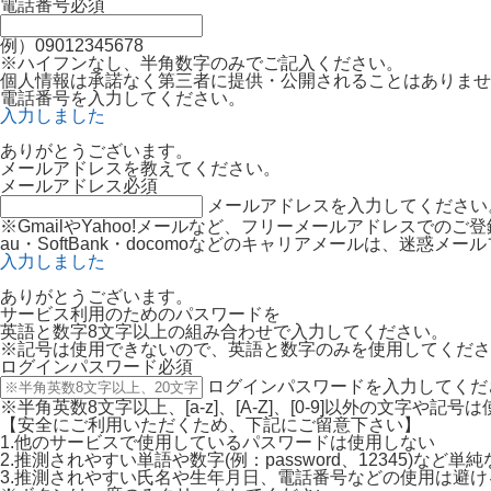
電話番号
必須
例）09012345678
※ハイフンなし、半角数字のみでご記入ください。
個人情報は承諾なく第三者に提供・公開されることはありませ
電話番号を入力してください。
入力しました
ありがとうございます。
メールアドレスを教えてください。
メールアドレス
必須
メールアドレスを入力してください
※GmailやYahoo!メールなど、フリーメールアドレスでの
au・SoftBank・docomoなどのキャリアメールは、迷
入力しました
ありがとうございます。
サービス利用のためのパスワードを
英語と数字8文字以上の組み合わせで入力してください。
※記号は使用できないので、英語と数字のみを使用してくださ
ログインパスワード
必須
ログインパスワードを入力してくだ
※半角英数8文字以上、[a-z]、[A-Z]、[0-9]以外の文字や記
【安全にご利用いただくため、下記にご留意下さい】
1.他のサービスで使用しているパスワードは使用しない
2.推測されやすい単語や数字(例：password、12345)など
3.推測されやすい氏名や生年月日、電話番号などの使用は避け