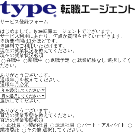
サービス登録フォーム
はじめまして。type転職エージェントでございます。
サービス利用にあたり、何点か質問させていただきます。
※所要時間は1分ほどです。
※無料でご利用いただけます。
現在の就業状況を教えてください。
現在の就業状況
必須
在職中
離職中
退職予定
就業経験なし
選択してく
ださい。
ありがとうございます。
退職年月を教えてください。
退職年月
必須
選択してください。
ありがとうございます。
直近の就業形態を教えてください。
直近の就業形態
必須
正社員
契約社員
派遣社員
パート・アルバイト
業務委託
その他
選択してください。