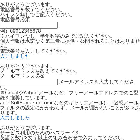
ありがとうございます。
電話番号を教えてください。
ハイフン無しでご記入ください。
電話番号
必須
例）09012345678
※ハイフンなし、半角数字のみでご記入ください。
個人情報は承諾なく第三者に提供・公開されることはありませ
ん。
電話番号を入力してください。
入力しました
ありがとうございます。
メールアドレスを教えてください。
メールアドレス
必須
メールアドレスを入力してくださ
い。
※GmailやYahoo!メールなど、フリーメールアドレスでのご登
録を推奨しています。
au・SoftBank・docomoなどのキャリアメールは、迷惑メール
フィルタの設定にかかわらず、メールが届かないことが多々あ
ります。
入力しました
ありがとうございます。
サービス利用のためのパスワードを
英語と数字8文字以上の組み合わせで入力してください。