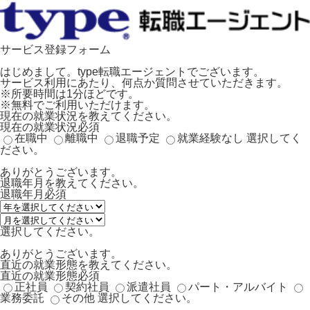
サービス登録フォーム
はじめまして。type転職エージェントでございます。
サービス利用にあたり、何点か質問させていただきます。
※所要時間は1分ほどです。
※無料でご利用いただけます。
現在の就業状況を教えてください。
現在の就業状況
必須
在職中
離職中
退職予定
就業経験なし
選択してく
ださい。
ありがとうございます。
退職年月を教えてください。
退職年月
必須
選択してください。
ありがとうございます。
直近の就業形態を教えてください。
直近の就業形態
必須
正社員
契約社員
派遣社員
パート・アルバイト
業務委託
その他
選択してください。