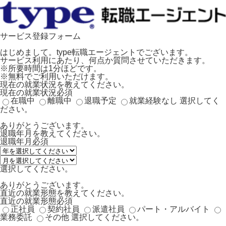
サービス登録フォーム
はじめまして。type転職エージェントでございます。
サービス利用にあたり、何点か質問させていただきます。
※所要時間は1分ほどです。
※無料でご利用いただけます。
現在の就業状況を教えてください。
現在の就業状況
必須
在職中
離職中
退職予定
就業経験なし
選択してく
ださい。
ありがとうございます。
退職年月を教えてください。
退職年月
必須
選択してください。
ありがとうございます。
直近の就業形態を教えてください。
直近の就業形態
必須
正社員
契約社員
派遣社員
パート・アルバイト
業務委託
その他
選択してください。