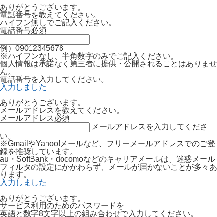
ありがとうございます。
電話番号を教えてください。
ハイフン無しでご記入ください。
電話番号
必須
例）09012345678
※ハイフンなし、半角数字のみでご記入ください。
個人情報は承諾なく第三者に提供・公開されることはありませ
ん。
電話番号を入力してください。
入力しました
ありがとうございます。
メールアドレスを教えてください。
メールアドレス
必須
メールアドレスを入力してくださ
い。
※GmailやYahoo!メールなど、フリーメールアドレスでのご登
録を推奨しています。
au・SoftBank・docomoなどのキャリアメールは、迷惑メール
フィルタの設定にかかわらず、メールが届かないことが多々あ
ります。
入力しました
ありがとうございます。
サービス利用のためのパスワードを
英語と数字8文字以上の組み合わせで入力してください。