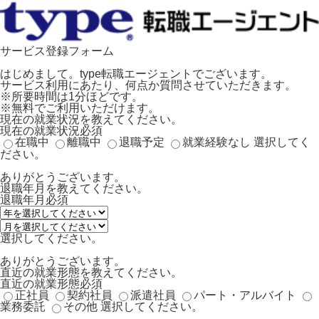
サービス登録フォーム
はじめまして。type転職エージェントでございます。
サービス利用にあたり、何点か質問させていただきます。
※所要時間は1分ほどです。
※無料でご利用いただけます。
現在の就業状況を教えてください。
現在の就業状況
必須
在職中
離職中
退職予定
就業経験なし
選択してく
ださい。
ありがとうございます。
退職年月を教えてください。
退職年月
必須
選択してください。
ありがとうございます。
直近の就業形態を教えてください。
直近の就業形態
必須
正社員
契約社員
派遣社員
パート・アルバイト
業務委託
その他
選択してください。