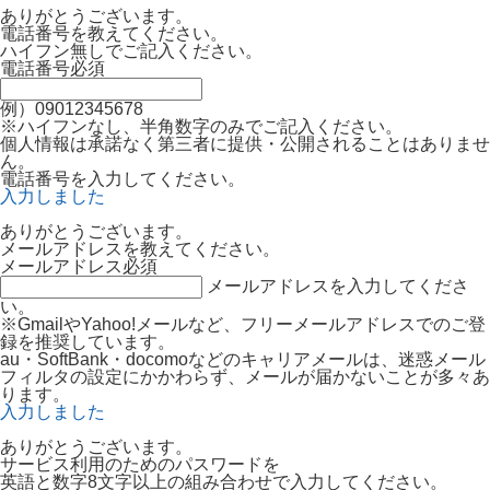
ありがとうございます。
電話番号を教えてください。
ハイフン無しでご記入ください。
電話番号
必須
例）09012345678
※ハイフンなし、半角数字のみでご記入ください。
個人情報は承諾なく第三者に提供・公開されることはありませ
ん。
電話番号を入力してください。
入力しました
ありがとうございます。
メールアドレスを教えてください。
メールアドレス
必須
メールアドレスを入力してくださ
い。
※GmailやYahoo!メールなど、フリーメールアドレスでのご登
録を推奨しています。
au・SoftBank・docomoなどのキャリアメールは、迷惑メール
フィルタの設定にかかわらず、メールが届かないことが多々あ
ります。
入力しました
ありがとうございます。
サービス利用のためのパスワードを
英語と数字8文字以上の組み合わせで入力してください。