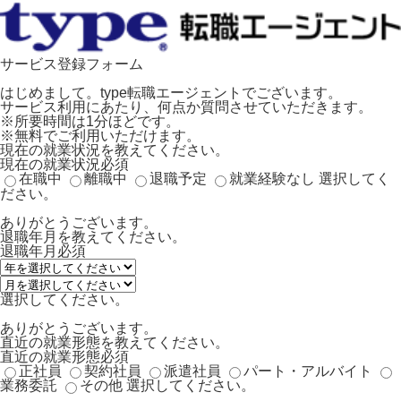
サービス登録フォーム
はじめまして。type転職エージェントでございます。
サービス利用にあたり、何点か質問させていただきます。
※所要時間は1分ほどです。
※無料でご利用いただけます。
現在の就業状況を教えてください。
現在の就業状況
必須
在職中
離職中
退職予定
就業経験なし
選択してく
ださい。
ありがとうございます。
退職年月を教えてください。
退職年月
必須
選択してください。
ありがとうございます。
直近の就業形態を教えてください。
直近の就業形態
必須
正社員
契約社員
派遣社員
パート・アルバイト
業務委託
その他
選択してください。