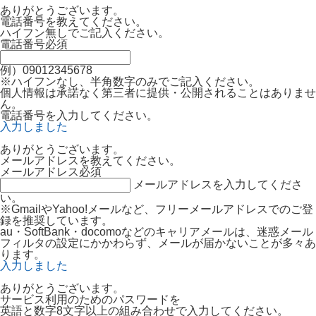
ありがとうございます。
電話番号を教えてください。
ハイフン無しでご記入ください。
電話番号
必須
例）09012345678
※ハイフンなし、半角数字のみでご記入ください。
個人情報は承諾なく第三者に提供・公開されることはありませ
ん。
電話番号を入力してください。
入力しました
ありがとうございます。
メールアドレスを教えてください。
メールアドレス
必須
メールアドレスを入力してくださ
い。
※GmailやYahoo!メールなど、フリーメールアドレスでのご登
録を推奨しています。
au・SoftBank・docomoなどのキャリアメールは、迷惑メール
フィルタの設定にかかわらず、メールが届かないことが多々あ
ります。
入力しました
ありがとうございます。
サービス利用のためのパスワードを
英語と数字8文字以上の組み合わせで入力してください。