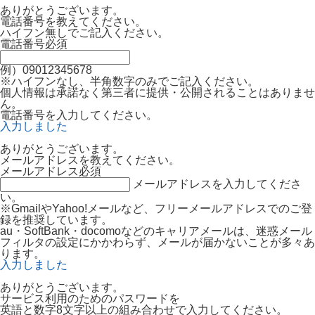
ありがとうございます。
電話番号を教えてください。
ハイフン無しでご記入ください。
電話番号
必須
例）09012345678
※ハイフンなし、半角数字のみでご記入ください。
個人情報は承諾なく第三者に提供・公開されることはありませ
ん。
電話番号を入力してください。
入力しました
ありがとうございます。
メールアドレスを教えてください。
メールアドレス
必須
メールアドレスを入力してくださ
い。
※GmailやYahoo!メールなど、フリーメールアドレスでのご登
録を推奨しています。
au・SoftBank・docomoなどのキャリアメールは、迷惑メール
フィルタの設定にかかわらず、メールが届かないことが多々あ
ります。
入力しました
ありがとうございます。
サービス利用のためのパスワードを
英語と数字8文字以上の組み合わせで入力してください。