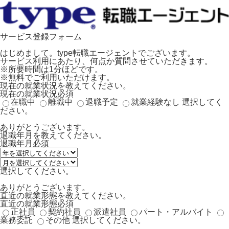
サービス登録フォーム
はじめまして。type転職エージェントでございます。
サービス利用にあたり、何点か質問させていただきます。
※所要時間は1分ほどです。
※無料でご利用いただけます。
現在の就業状況を教えてください。
現在の就業状況
必須
在職中
離職中
退職予定
就業経験なし
選択してく
ださい。
ありがとうございます。
退職年月を教えてください。
退職年月
必須
選択してください。
ありがとうございます。
直近の就業形態を教えてください。
直近の就業形態
必須
正社員
契約社員
派遣社員
パート・アルバイト
業務委託
その他
選択してください。