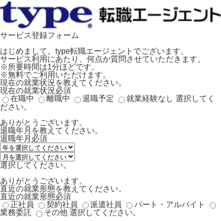
サービス登録フォーム
はじめまして。type転職エージェントでございます。
サービス利用にあたり、何点か質問させていただきます。
※所要時間は1分ほどです。
※無料でご利用いただけます。
現在の就業状況を教えてください。
現在の就業状況
必須
在職中
離職中
退職予定
就業経験なし
選択してく
ださい。
ありがとうございます。
退職年月を教えてください。
退職年月
必須
選択してください。
ありがとうございます。
直近の就業形態を教えてください。
直近の就業形態
必須
正社員
契約社員
派遣社員
パート・アルバイト
業務委託
その他
選択してください。