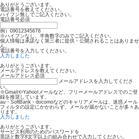
ありがとうございます。
電話番号を教えてください。
ハイフン無しでご記入ください。
電話番号
必須
例）09012345678
※ハイフンなし、半角数字のみでご記入ください。
個人情報は承諾なく第三者に提供・公開されることはありませ
ん。
電話番号を入力してください。
入力しました
ありがとうございます。
メールアドレスを教えてください。
メールアドレス
必須
メールアドレスを入力してくださ
い。
※GmailやYahoo!メールなど、フリーメールアドレスでのご登
録を推奨しています。
au・SoftBank・docomoなどのキャリアメールは、迷惑メール
フィルタの設定にかかわらず、メールが届かないことが多々あ
ります。
入力しました
ありがとうございます。
サービス利用のためのパスワードを
英語と数字8文字以上の組み合わせで入力してください。