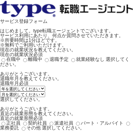
サービス登録フォーム
はじめまして。type転職エージェントでございます。
サービス利用にあたり、何点か質問させていただきます。
※所要時間は1分ほどです。
※無料でご利用いただけます。
現在の就業状況を教えてください。
現在の就業状況
必須
在職中
離職中
退職予定
就業経験なし
選択してく
ださい。
ありがとうございます。
退職年月を教えてください。
退職年月
必須
選択してください。
ありがとうございます。
直近の就業形態を教えてください。
直近の就業形態
必須
正社員
契約社員
派遣社員
パート・アルバイト
業務委託
その他
選択してください。