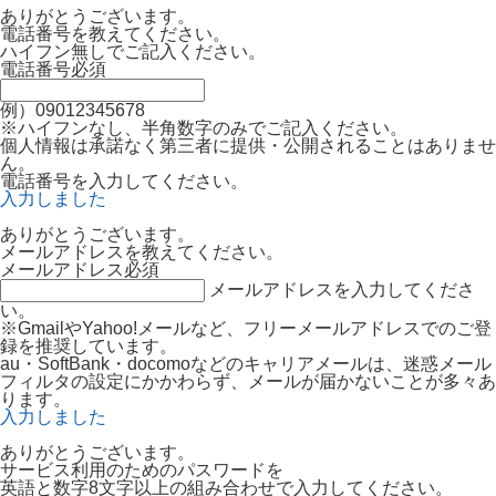
ありがとうございます。
電話番号を教えてください。
ハイフン無しでご記入ください。
電話番号
必須
例）09012345678
※ハイフンなし、半角数字のみでご記入ください。
個人情報は承諾なく第三者に提供・公開されることはありませ
ん。
電話番号を入力してください。
入力しました
ありがとうございます。
メールアドレスを教えてください。
メールアドレス
必須
メールアドレスを入力してくださ
い。
※GmailやYahoo!メールなど、フリーメールアドレスでのご登
録を推奨しています。
au・SoftBank・docomoなどのキャリアメールは、迷惑メール
フィルタの設定にかかわらず、メールが届かないことが多々あ
ります。
入力しました
ありがとうございます。
サービス利用のためのパスワードを
英語と数字8文字以上の組み合わせで入力してください。