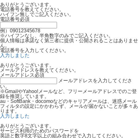
ありがとうございます。
電話番号を教えてください。
ハイフン無しでご記入ください。
電話番号
必須
例）09012345678
※ハイフンなし、半角数字のみでご記入ください。
個人情報は承諾なく第三者に提供・公開されることはありませ
ん。
電話番号を入力してください。
入力しました
ありがとうございます。
メールアドレスを教えてください。
メールアドレス
必須
メールアドレスを入力してくださ
い。
※GmailやYahoo!メールなど、フリーメールアドレスでのご登
録を推奨しています。
au・SoftBank・docomoなどのキャリアメールは、迷惑メール
フィルタの設定にかかわらず、メールが届かないことが多々あ
ります。
入力しました
ありがとうございます。
サービス利用のためのパスワードを
英語と数字8文字以上の組み合わせで入力してください。