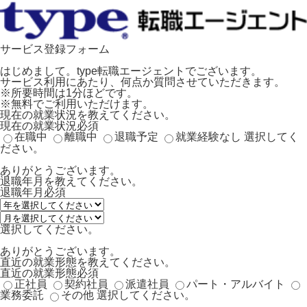
サービス登録フォーム
はじめまして。type転職エージェントでございます。
サービス利用にあたり、何点か質問させていただきます。
※所要時間は1分ほどです。
※無料でご利用いただけます。
現在の就業状況を教えてください。
現在の就業状況
必須
在職中
離職中
退職予定
就業経験なし
選択してく
ださい。
ありがとうございます。
退職年月を教えてください。
退職年月
必須
選択してください。
ありがとうございます。
直近の就業形態を教えてください。
直近の就業形態
必須
正社員
契約社員
派遣社員
パート・アルバイト
業務委託
その他
選択してください。