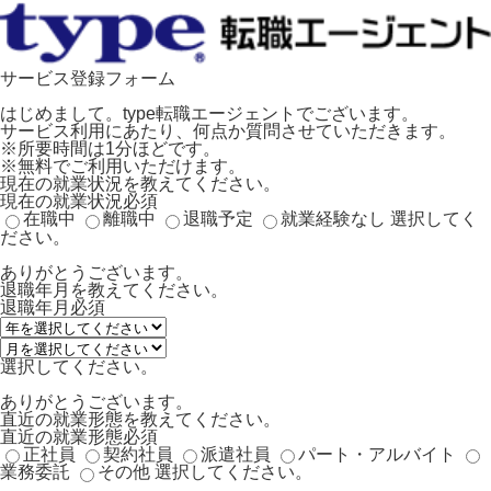
サービス登録フォーム
はじめまして。type転職エージェントでございます。
サービス利用にあたり、何点か質問させていただきます。
※所要時間は1分ほどです。
※無料でご利用いただけます。
現在の就業状況を教えてください。
現在の就業状況
必須
在職中
離職中
退職予定
就業経験なし
選択してく
ださい。
ありがとうございます。
退職年月を教えてください。
退職年月
必須
選択してください。
ありがとうございます。
直近の就業形態を教えてください。
直近の就業形態
必須
正社員
契約社員
派遣社員
パート・アルバイト
業務委託
その他
選択してください。