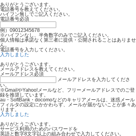
ありがとうございます。
電話番号を教えてください。
ハイフン無しでご記入ください。
電話番号
必須
例）09012345678
※ハイフンなし、半角数字のみでご記入ください。
個人情報は承諾なく第三者に提供・公開されることはありませ
ん。
電話番号を入力してください。
入力しました
ありがとうございます。
メールアドレスを教えてください。
メールアドレス
必須
メールアドレスを入力してくださ
い。
※GmailやYahoo!メールなど、フリーメールアドレスでのご登
録を推奨しています。
au・SoftBank・docomoなどのキャリアメールは、迷惑メール
フィルタの設定にかかわらず、メールが届かないことが多々あ
ります。
入力しました
ありがとうございます。
サービス利用のためのパスワードを
英語と数字8文字以上の組み合わせで入力してください。