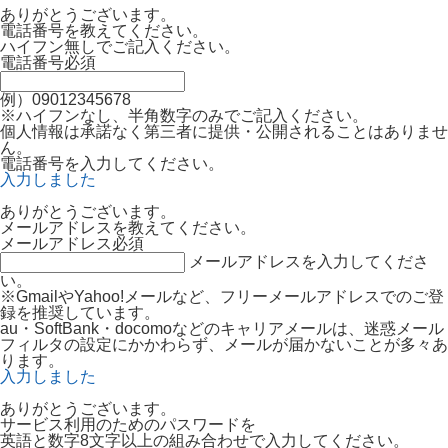
ありがとうございます。
電話番号を教えてください。
ハイフン無しでご記入ください。
電話番号
必須
例）09012345678
※ハイフンなし、半角数字のみでご記入ください。
個人情報は承諾なく第三者に提供・公開されることはありませ
ん。
電話番号を入力してください。
入力しました
ありがとうございます。
メールアドレスを教えてください。
メールアドレス
必須
メールアドレスを入力してくださ
い。
※GmailやYahoo!メールなど、フリーメールアドレスでのご登
録を推奨しています。
au・SoftBank・docomoなどのキャリアメールは、迷惑メール
フィルタの設定にかかわらず、メールが届かないことが多々あ
ります。
入力しました
ありがとうございます。
サービス利用のためのパスワードを
英語と数字8文字以上の組み合わせで入力してください。