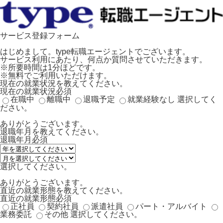
サービス登録フォーム
はじめまして。type転職エージェントでございます。
サービス利用にあたり、何点か質問させていただきます。
※所要時間は1分ほどです。
※無料でご利用いただけます。
現在の就業状況を教えてください。
現在の就業状況
必須
在職中
離職中
退職予定
就業経験なし
選択してく
ださい。
ありがとうございます。
退職年月を教えてください。
退職年月
必須
選択してください。
ありがとうございます。
直近の就業形態を教えてください。
直近の就業形態
必須
正社員
契約社員
派遣社員
パート・アルバイト
業務委託
その他
選択してください。