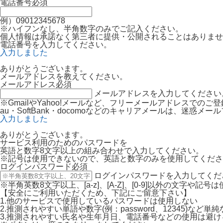
電話番号
必須
例）09012345678
※ハイフンなし、半角数字のみでご記入ください。
個人情報は承諾なく第三者に提供・公開されることはありませ
電話番号を入力してください。
入力しました
ありがとうございます。
メールアドレスを教えてください。
メールアドレス
必須
メールアドレスを入力してください
※GmailやYahoo!メールなど、フリーメールアドレスでの
au・SoftBank・docomoなどのキャリアメールは、迷
入力しました
ありがとうございます。
サービス利用のためのパスワードを
英語と数字8文字以上の組み合わせで入力してください。
※記号は使用できないので、英語と数字のみを使用してくださ
ログインパスワード
必須
ログインパスワードを入力してくだ
※半角英数8文字以上、[a-z]、[A-Z]、[0-9]以外の文字や記
【安全にご利用いただくため、下記にご留意下さい】
1.他のサービスで使用しているパスワードは使用しない
2.推測されやすい単語や数字(例：password、12345)など
3.推測されやすい氏名や生年月日、電話番号などの使用は避け