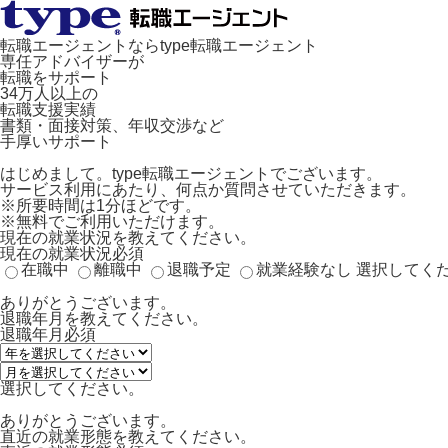
転職エージェントならtype転職エージェント
専任アドバイザーが
転職をサポート
34万人以上の
転職支援実績
書類・面接対策、年収交渉など
手厚いサポート
はじめまして。type転職エージェントでございます。
サービス利用にあたり、何点か質問させていただきます。
※所要時間は1分ほどです。
※無料でご利用いただけます。
現在の就業状況を教えてください。
現在の就業状況
必須
在職中
離職中
退職予定
就業経験なし
選択してく
ありがとうございます。
退職年月を教えてください。
退職年月
必須
選択してください。
ありがとうございます。
直近の就業形態を教えてください。