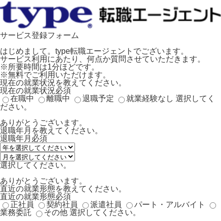
サービス登録フォーム
はじめまして。type転職エージェントでございます。
サービス利用にあたり、何点か質問させていただきます。
※所要時間は1分ほどです。
※無料でご利用いただけます。
現在の就業状況を教えてください。
現在の就業状況
必須
在職中
離職中
退職予定
就業経験なし
選択してく
ださい。
ありがとうございます。
退職年月を教えてください。
退職年月
必須
選択してください。
ありがとうございます。
直近の就業形態を教えてください。
直近の就業形態
必須
正社員
契約社員
派遣社員
パート・アルバイト
業務委託
その他
選択してください。