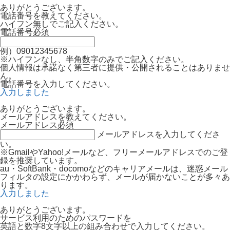
ありがとうございます。
電話番号を教えてください。
ハイフン無しでご記入ください。
電話番号
必須
例）09012345678
※ハイフンなし、半角数字のみでご記入ください。
個人情報は承諾なく第三者に提供・公開されることはありませ
ん。
電話番号を入力してください。
入力しました
ありがとうございます。
メールアドレスを教えてください。
メールアドレス
必須
メールアドレスを入力してくださ
い。
※GmailやYahoo!メールなど、フリーメールアドレスでのご登
録を推奨しています。
au・SoftBank・docomoなどのキャリアメールは、迷惑メール
フィルタの設定にかかわらず、メールが届かないことが多々あ
ります。
入力しました
ありがとうございます。
サービス利用のためのパスワードを
英語と数字8文字以上の組み合わせで入力してください。