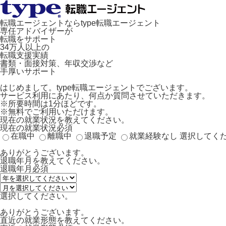
転職エージェントならtype転職エージェント
専任アドバイザーが
転職をサポート
34万人以上の
転職支援実績
書類・面接対策、年収交渉など
手厚いサポート
はじめまして。type転職エージェントでございます。
サービス利用にあたり、何点か質問させていただきます。
※所要時間は1分ほどです。
※無料でご利用いただけます。
現在の就業状況を教えてください。
現在の就業状況
必須
在職中
離職中
退職予定
就業経験なし
選択してく
ありがとうございます。
退職年月を教えてください。
退職年月
必須
選択してください。
ありがとうございます。
直近の就業形態を教えてください。