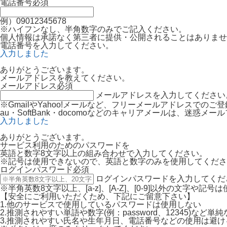
電話番号
必須
例）09012345678
※ハイフンなし、半角数字のみでご記入ください。
個人情報は承諾なく第三者に提供・公開されることはありませ
電話番号を入力してください。
入力しました
ありがとうございます。
メールアドレスを教えてください。
メールアドレス
必須
メールアドレスを入力してください
※GmailやYahoo!メールなど、フリーメールアドレスでの
au・SoftBank・docomoなどのキャリアメールは、迷
入力しました
ありがとうございます。
サービス利用のためのパスワードを
英語と数字8文字以上の組み合わせで入力してください。
※記号は使用できないので、英語と数字のみを使用してくださ
ログインパスワード
必須
ログインパスワードを入力してくだ
※半角英数8文字以上、[a-z]、[A-Z]、[0-9]以外の文字や記
【安全にご利用いただくため、下記にご留意下さい】
1.他のサービスで使用しているパスワードは使用しない
2.推測されやすい単語や数字(例：password、12345)など
3.推測されやすい氏名や生年月日、電話番号などの使用は避け