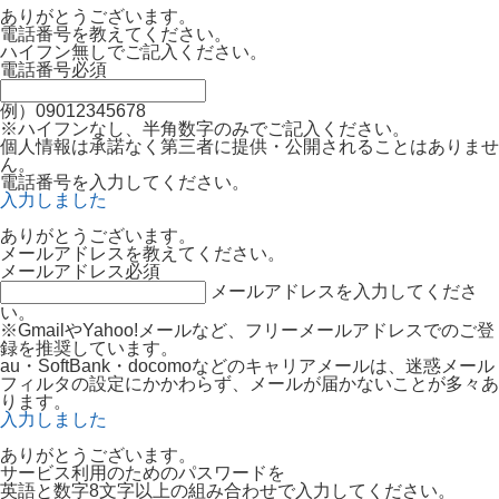
ありがとうございます。
電話番号を教えてください。
ハイフン無しでご記入ください。
電話番号
必須
例）09012345678
※ハイフンなし、半角数字のみでご記入ください。
個人情報は承諾なく第三者に提供・公開されることはありませ
ん。
電話番号を入力してください。
入力しました
ありがとうございます。
メールアドレスを教えてください。
メールアドレス
必須
メールアドレスを入力してくださ
い。
※GmailやYahoo!メールなど、フリーメールアドレスでのご登
録を推奨しています。
au・SoftBank・docomoなどのキャリアメールは、迷惑メール
フィルタの設定にかかわらず、メールが届かないことが多々あ
ります。
入力しました
ありがとうございます。
サービス利用のためのパスワードを
英語と数字8文字以上の組み合わせで入力してください。