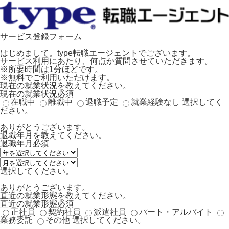
サービス登録フォーム
はじめまして。type転職エージェントでございます。
サービス利用にあたり、何点か質問させていただきます。
※所要時間は1分ほどです。
※無料でご利用いただけます。
現在の就業状況を教えてください。
現在の就業状況
必須
在職中
離職中
退職予定
就業経験なし
選択してく
ださい。
ありがとうございます。
退職年月を教えてください。
退職年月
必須
選択してください。
ありがとうございます。
直近の就業形態を教えてください。
直近の就業形態
必須
正社員
契約社員
派遣社員
パート・アルバイト
業務委託
その他
選択してください。