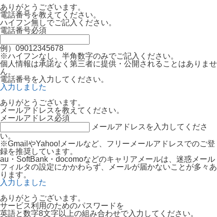
ありがとうございます。
電話番号を教えてください。
ハイフン無しでご記入ください。
電話番号
必須
例）09012345678
※ハイフンなし、半角数字のみでご記入ください。
個人情報は承諾なく第三者に提供・公開されることはありませ
ん。
電話番号を入力してください。
入力しました
ありがとうございます。
メールアドレスを教えてください。
メールアドレス
必須
メールアドレスを入力してくださ
い。
※GmailやYahoo!メールなど、フリーメールアドレスでのご登
録を推奨しています。
au・SoftBank・docomoなどのキャリアメールは、迷惑メール
フィルタの設定にかかわらず、メールが届かないことが多々あ
ります。
入力しました
ありがとうございます。
サービス利用のためのパスワードを
英語と数字8文字以上の組み合わせで入力してください。