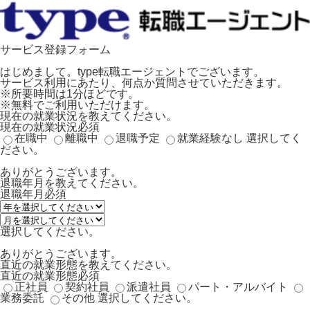
サービス登録フォーム
はじめまして。type転職エージェントでございます。
サービス利用にあたり、何点か質問させていただきます。
※所要時間は1分ほどです。
※無料でご利用いただけます。
現在の就業状況を教えてください。
現在の就業状況
必須
在職中
離職中
退職予定
就業経験なし
選択してく
ださい。
ありがとうございます。
退職年月を教えてください。
退職年月
必須
選択してください。
ありがとうございます。
直近の就業形態を教えてください。
直近の就業形態
必須
正社員
契約社員
派遣社員
パート・アルバイト
業務委託
その他
選択してください。