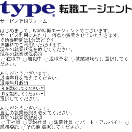
サービス登録フォーム
はじめまして。type転職エージェントでございます。
サービス利用にあたり、何点か質問させていただきます。
※所要時間は1分ほどです。
※無料でご利用いただけます。
現在の就業状況を教えてください。
現在の就業状況
必須
在職中
離職中
退職予定
就業経験なし
選択してく
ださい。
ありがとうございます。
退職年月を教えてください。
退職年月
必須
選択してください。
ありがとうございます。
直近の就業形態を教えてください。
直近の就業形態
必須
正社員
契約社員
派遣社員
パート・アルバイト
業務委託
その他
選択してください。