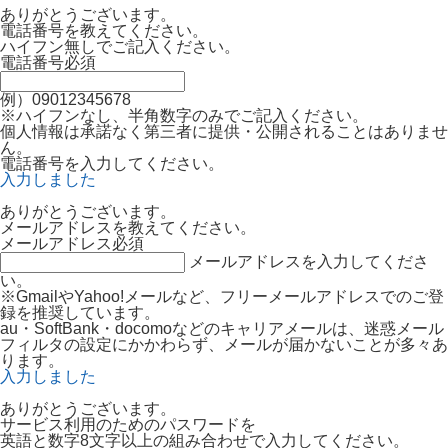
ありがとうございます。
電話番号を教えてください。
ハイフン無しでご記入ください。
電話番号
必須
例）09012345678
※ハイフンなし、半角数字のみでご記入ください。
個人情報は承諾なく第三者に提供・公開されることはありませ
ん。
電話番号を入力してください。
入力しました
ありがとうございます。
メールアドレスを教えてください。
メールアドレス
必須
メールアドレスを入力してくださ
い。
※GmailやYahoo!メールなど、フリーメールアドレスでのご登
録を推奨しています。
au・SoftBank・docomoなどのキャリアメールは、迷惑メール
フィルタの設定にかかわらず、メールが届かないことが多々あ
ります。
入力しました
ありがとうございます。
サービス利用のためのパスワードを
英語と数字8文字以上の組み合わせで入力してください。