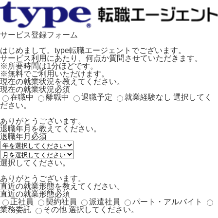
サービス登録フォーム
はじめまして。type転職エージェントでございます。
サービス利用にあたり、何点か質問させていただきます。
※所要時間は1分ほどです。
※無料でご利用いただけます。
現在の就業状況を教えてください。
現在の就業状況
必須
在職中
離職中
退職予定
就業経験なし
選択してく
ださい。
ありがとうございます。
退職年月を教えてください。
退職年月
必須
選択してください。
ありがとうございます。
直近の就業形態を教えてください。
直近の就業形態
必須
正社員
契約社員
派遣社員
パート・アルバイト
業務委託
その他
選択してください。