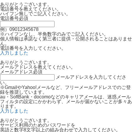
ありがとうございます。
電話番号を教えてください。
ハイフン無しでご記入ください。
電話番号
必須
例）09012345678
※ハイフンなし、半角数字のみでご記入ください。
個人情報は承諾なく第三者に提供・公開されることはありませ
ん。
電話番号を入力してください。
入力しました
ありがとうございます。
メールアドレスを教えてください。
メールアドレス
必須
メールアドレスを入力してくださ
い。
※GmailやYahoo!メールなど、フリーメールアドレスでのご登
録を推奨しています。
au・SoftBank・docomoなどのキャリアメールは、迷惑メール
フィルタの設定にかかわらず、メールが届かないことが多々あ
ります。
入力しました
ありがとうございます。
サービス利用のためのパスワードを
英語と数字8文字以上の組み合わせで入力してください。