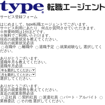
サービス登録フォーム
はじめまして。type転職エージェントでございます。
サービス利用にあたり、何点か質問させていただきます。
※所要時間は1分ほどです。
※無料でご利用いただけます。
現在の就業状況を教えてください。
現在の就業状況
必須
在職中
離職中
退職予定
就業経験なし
選択してく
ださい。
ありがとうございます。
退職年月を教えてください。
退職年月
必須
選択してください。
ありがとうございます。
直近の就業形態を教えてください。
直近の就業形態
必須
正社員
契約社員
派遣社員
パート・アルバイト
業務委託
その他
選択してください。