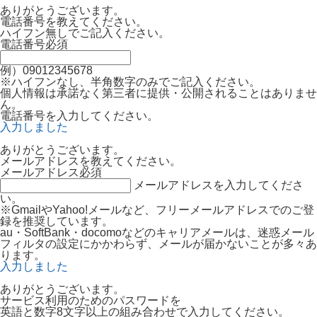
ありがとうございます。
電話番号を教えてください。
ハイフン無しでご記入ください。
電話番号
必須
例）09012345678
※ハイフンなし、半角数字のみでご記入ください。
個人情報は承諾なく第三者に提供・公開されることはありませ
ん。
電話番号を入力してください。
入力しました
ありがとうございます。
メールアドレスを教えてください。
メールアドレス
必須
メールアドレスを入力してくださ
い。
※GmailやYahoo!メールなど、フリーメールアドレスでのご登
録を推奨しています。
au・SoftBank・docomoなどのキャリアメールは、迷惑メール
フィルタの設定にかかわらず、メールが届かないことが多々あ
ります。
入力しました
ありがとうございます。
サービス利用のためのパスワードを
英語と数字8文字以上の組み合わせで入力してください。