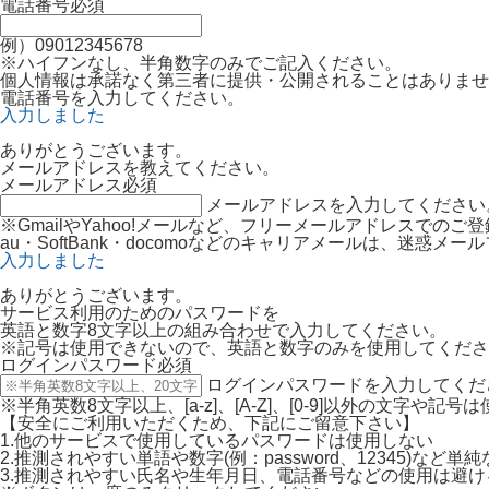
電話番号
必須
例）09012345678
※ハイフンなし、半角数字のみでご記入ください。
個人情報は承諾なく第三者に提供・公開されることはありませ
電話番号を入力してください。
入力しました
ありがとうございます。
メールアドレスを教えてください。
メールアドレス
必須
メールアドレスを入力してください
※GmailやYahoo!メールなど、フリーメールアドレスでの
au・SoftBank・docomoなどのキャリアメールは、迷
入力しました
ありがとうございます。
サービス利用のためのパスワードを
英語と数字8文字以上の組み合わせで入力してください。
※記号は使用できないので、英語と数字のみを使用してくださ
ログインパスワード
必須
ログインパスワードを入力してくだ
※半角英数8文字以上、[a-z]、[A-Z]、[0-9]以外の文字や記
【安全にご利用いただくため、下記にご留意下さい】
1.他のサービスで使用しているパスワードは使用しない
2.推測されやすい単語や数字(例：password、12345)など
3.推測されやすい氏名や生年月日、電話番号などの使用は避け