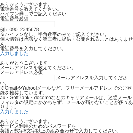
ありがとうございます。
電話番号を教えてください。
ハイフン無しでご記入ください。
電話番号
必須
例）09012345678
※ハイフンなし、半角数字のみでご記入ください。
個人情報は承諾なく第三者に提供・公開されることはありませ
ん。
電話番号を入力してください。
入力しました
ありがとうございます。
メールアドレスを教えてください。
メールアドレス
必須
メールアドレスを入力してくださ
い。
※GmailやYahoo!メールなど、フリーメールアドレスでのご登
録を推奨しています。
au・SoftBank・docomoなどのキャリアメールは、迷惑メール
フィルタの設定にかかわらず、メールが届かないことが多々あ
ります。
入力しました
ありがとうございます。
サービス利用のためのパスワードを
英語と数字8文字以上の組み合わせで入力してください。