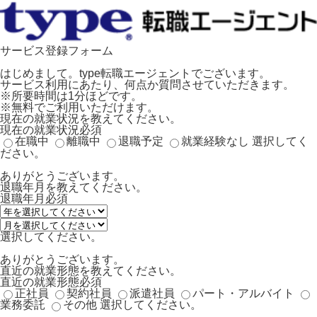
サービス登録フォーム
はじめまして。type転職エージェントでございます。
サービス利用にあたり、何点か質問させていただきます。
※所要時間は1分ほどです。
※無料でご利用いただけます。
現在の就業状況を教えてください。
現在の就業状況
必須
在職中
離職中
退職予定
就業経験なし
選択してく
ださい。
ありがとうございます。
退職年月を教えてください。
退職年月
必須
選択してください。
ありがとうございます。
直近の就業形態を教えてください。
直近の就業形態
必須
正社員
契約社員
派遣社員
パート・アルバイト
業務委託
その他
選択してください。