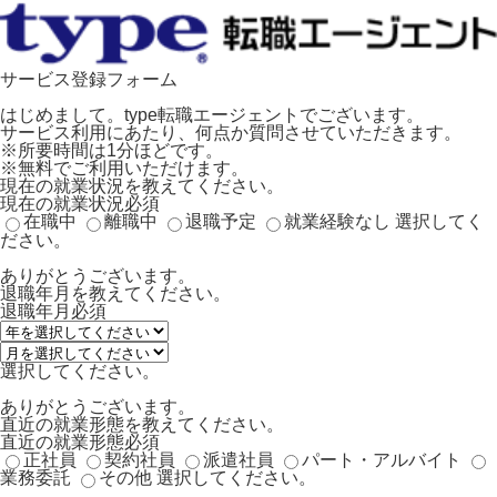
サービス登録フォーム
はじめまして。type転職エージェントでございます。
サービス利用にあたり、何点か質問させていただきます。
※所要時間は1分ほどです。
※無料でご利用いただけます。
現在の就業状況を教えてください。
現在の就業状況
必須
在職中
離職中
退職予定
就業経験なし
選択してく
ださい。
ありがとうございます。
退職年月を教えてください。
退職年月
必須
選択してください。
ありがとうございます。
直近の就業形態を教えてください。
直近の就業形態
必須
正社員
契約社員
派遣社員
パート・アルバイト
業務委託
その他
選択してください。