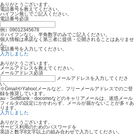
ありがとうございます。
電話番号を教えてください。
ハイフン無しでご記入ください。
電話番号
必須
例）09012345678
※ハイフンなし、半角数字のみでご記入ください。
個人情報は承諾なく第三者に提供・公開されることはありませ
ん。
電話番号を入力してください。
入力しました
ありがとうございます。
メールアドレスを教えてください。
メールアドレス
必須
メールアドレスを入力してくださ
い。
※GmailやYahoo!メールなど、フリーメールアドレスでのご登
録を推奨しています。
au・SoftBank・docomoなどのキャリアメールは、迷惑メール
フィルタの設定にかかわらず、メールが届かないことが多々あ
ります。
入力しました
ありがとうございます。
サービス利用のためのパスワードを
英語と数字8文字以上の組み合わせで入力してください。