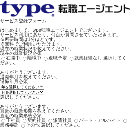
サービス登録フォーム
はじめまして。type転職エージェントでございます。
サービス利用にあたり、何点か質問させていただきます。
※所要時間は1分ほどです。
※無料でご利用いただけます。
現在の就業状況を教えてください。
現在の就業状況
必須
在職中
離職中
退職予定
就業経験なし
選択してく
ださい。
ありがとうございます。
退職年月を教えてください。
退職年月
必須
選択してください。
ありがとうございます。
直近の就業形態を教えてください。
直近の就業形態
必須
正社員
契約社員
派遣社員
パート・アルバイト
業務委託
その他
選択してください。