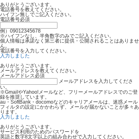
ありがとうございます。
電話番号を教えてください。
ハイフン無しでご記入ください。
電話番号
必須
例）09012345678
※ハイフンなし、半角数字のみでご記入ください。
個人情報は承諾なく第三者に提供・公開されることはありませ
ん。
電話番号を入力してください。
入力しました
ありがとうございます。
メールアドレスを教えてください。
メールアドレス
必須
メールアドレスを入力してくださ
い。
※GmailやYahoo!メールなど、フリーメールアドレスでのご登
録を推奨しています。
au・SoftBank・docomoなどのキャリアメールは、迷惑メール
フィルタの設定にかかわらず、メールが届かないことが多々あ
ります。
入力しました
ありがとうございます。
サービス利用のためのパスワードを
英語と数字8文字以上の組み合わせで入力してください。