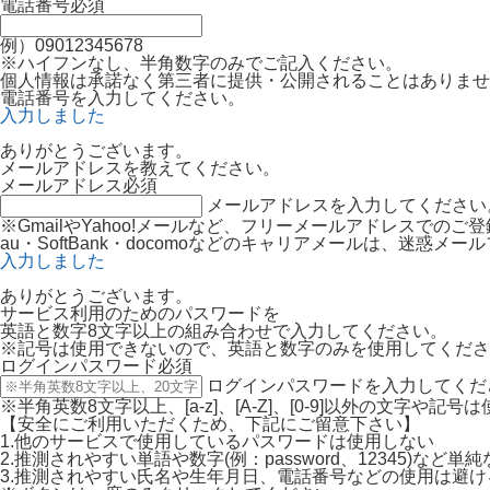
電話番号
必須
例）09012345678
※ハイフンなし、半角数字のみでご記入ください。
個人情報は承諾なく第三者に提供・公開されることはありませ
電話番号を入力してください。
入力しました
ありがとうございます。
メールアドレスを教えてください。
メールアドレス
必須
メールアドレスを入力してください
※GmailやYahoo!メールなど、フリーメールアドレスでの
au・SoftBank・docomoなどのキャリアメールは、迷
入力しました
ありがとうございます。
サービス利用のためのパスワードを
英語と数字8文字以上の組み合わせで入力してください。
※記号は使用できないので、英語と数字のみを使用してくださ
ログインパスワード
必須
ログインパスワードを入力してくだ
※半角英数8文字以上、[a-z]、[A-Z]、[0-9]以外の文字や記
【安全にご利用いただくため、下記にご留意下さい】
1.他のサービスで使用しているパスワードは使用しない
2.推測されやすい単語や数字(例：password、12345)など
3.推測されやすい氏名や生年月日、電話番号などの使用は避け