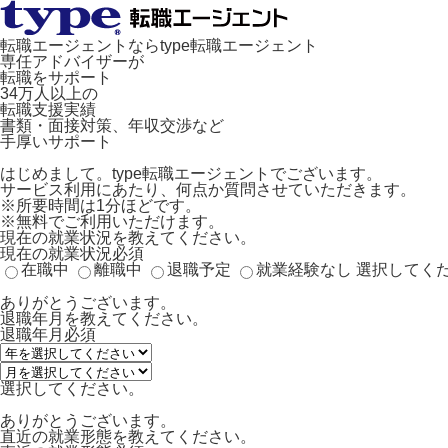
転職エージェントならtype転職エージェント
専任アドバイザーが
転職をサポート
34万人以上の
転職支援実績
書類・面接対策、年収交渉など
手厚いサポート
はじめまして。type転職エージェントでございます。
サービス利用にあたり、何点か質問させていただきます。
※所要時間は1分ほどです。
※無料でご利用いただけます。
現在の就業状況を教えてください。
現在の就業状況
必須
在職中
離職中
退職予定
就業経験なし
選択してく
ありがとうございます。
退職年月を教えてください。
退職年月
必須
選択してください。
ありがとうございます。
直近の就業形態を教えてください。