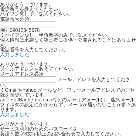
ありがとうございます。
電話番号を教えてください。
ハイフン無しでご記入ください。
電話番号
必須
例）09012345678
※ハイフンなし、半角数字のみでご記入ください。
個人情報は承諾なく第三者に提供・公開されることはありませ
ん。
電話番号を入力してください。
入力しました
ありがとうございます。
メールアドレスを教えてください。
メールアドレス
必須
メールアドレスを入力してくださ
い。
※GmailやYahoo!メールなど、フリーメールアドレスでのご登
録を推奨しています。
au・SoftBank・docomoなどのキャリアメールは、迷惑メール
フィルタの設定にかかわらず、メールが届かないことが多々あ
ります。
入力しました
ありがとうございます。
サービス利用のためのパスワードを
英語と数字8文字以上の組み合わせで入力してください。