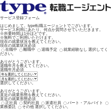
サービス登録フォーム
はじめまして。type転職エージェントでございます。
サービス利用にあたり、何点か質問させていただきます。
※所要時間は1分ほどです。
※無料でご利用いただけます。
現在の就業状況を教えてください。
現在の就業状況
必須
在職中
離職中
退職予定
就業経験なし
選択してく
ださい。
ありがとうございます。
退職年月を教えてください。
退職年月
必須
選択してください。
ありがとうございます。
直近の就業形態を教えてください。
直近の就業形態
必須
正社員
契約社員
派遣社員
パート・アルバイト
業務委託
その他
選択してください。