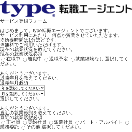
サービス登録フォーム
はじめまして。type転職エージェントでございます。
サービス利用にあたり、何点か質問させていただきます。
※所要時間は1分ほどです。
※無料でご利用いただけます。
現在の就業状況を教えてください。
現在の就業状況
必須
在職中
離職中
退職予定
就業経験なし
選択してく
ださい。
ありがとうございます。
退職年月を教えてください。
退職年月
必須
選択してください。
ありがとうございます。
直近の就業形態を教えてください。
直近の就業形態
必須
正社員
契約社員
派遣社員
パート・アルバイト
業務委託
その他
選択してください。