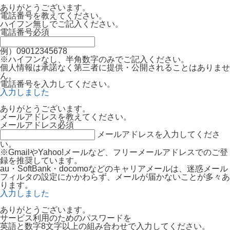
ありがとうございます。
電話番号を教えてください。
ハイフン無しでご記入ください。
電話番号
必須
例）09012345678
※ハイフンなし、半角数字のみでご記入ください。
個人情報は承諾なく第三者に提供・公開されることはありませ
ん。
電話番号を入力してください。
入力しました
ありがとうございます。
メールアドレスを教えてください。
メールアドレス
必須
メールアドレスを入力してくださ
い。
※GmailやYahoo!メールなど、フリーメールアドレスでのご登
録を推奨しています。
au・SoftBank・docomoなどのキャリアメールは、迷惑メール
フィルタの設定にかかわらず、メールが届かないことが多々あ
ります。
入力しました
ありがとうございます。
サービス利用のためのパスワードを
英語と数字8文字以上の組み合わせで入力してください。