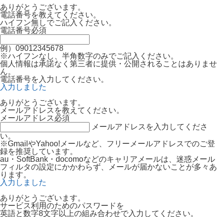
ありがとうございます。
電話番号を教えてください。
ハイフン無しでご記入ください。
電話番号
必須
例）09012345678
※ハイフンなし、半角数字のみでご記入ください。
個人情報は承諾なく第三者に提供・公開されることはありませ
ん。
電話番号を入力してください。
入力しました
ありがとうございます。
メールアドレスを教えてください。
メールアドレス
必須
メールアドレスを入力してくださ
い。
※GmailやYahoo!メールなど、フリーメールアドレスでのご登
録を推奨しています。
au・SoftBank・docomoなどのキャリアメールは、迷惑メール
フィルタの設定にかかわらず、メールが届かないことが多々あ
ります。
入力しました
ありがとうございます。
サービス利用のためのパスワードを
英語と数字8文字以上の組み合わせで入力してください。