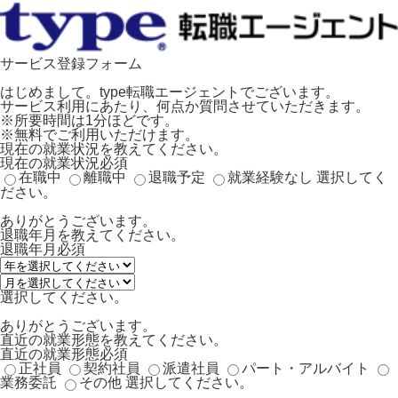
サービス登録フォーム
はじめまして。type転職エージェントでございます。
サービス利用にあたり、何点か質問させていただきます。
※所要時間は1分ほどです。
※無料でご利用いただけます。
現在の就業状況を教えてください。
現在の就業状況
必須
在職中
離職中
退職予定
就業経験なし
選択してく
ださい。
ありがとうございます。
退職年月を教えてください。
退職年月
必須
選択してください。
ありがとうございます。
直近の就業形態を教えてください。
直近の就業形態
必須
正社員
契約社員
派遣社員
パート・アルバイト
業務委託
その他
選択してください。