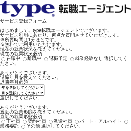
サービス登録フォーム
はじめまして。type転職エージェントでございます。
サービス利用にあたり、何点か質問させていただきます。
※所要時間は1分ほどです。
※無料でご利用いただけます。
現在の就業状況を教えてください。
現在の就業状況
必須
在職中
離職中
退職予定
就業経験なし
選択してく
ださい。
ありがとうございます。
退職年月を教えてください。
退職年月
必須
選択してください。
ありがとうございます。
直近の就業形態を教えてください。
直近の就業形態
必須
正社員
契約社員
派遣社員
パート・アルバイト
業務委託
その他
選択してください。