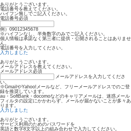
ありがとうございます。
電話番号を教えてください。
ハイフン無しでご記入ください。
電話番号
必須
例）09012345678
※ハイフンなし、半角数字のみでご記入ください。
個人情報は承諾なく第三者に提供・公開されることはありませ
ん。
電話番号を入力してください。
入力しました
ありがとうございます。
メールアドレスを教えてください。
メールアドレス
必須
メールアドレスを入力してくださ
い。
※GmailやYahoo!メールなど、フリーメールアドレスでのご登
録を推奨しています。
au・SoftBank・docomoなどのキャリアメールは、迷惑メール
フィルタの設定にかかわらず、メールが届かないことが多々あ
ります。
入力しました
ありがとうございます。
サービス利用のためのパスワードを
英語と数字8文字以上の組み合わせで入力してください。