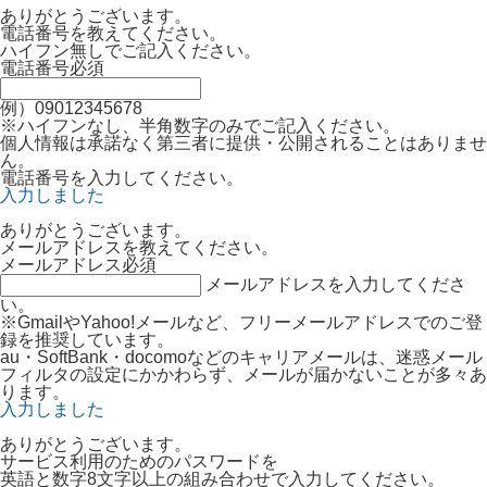
ありがとうございます。
電話番号を教えてください。
ハイフン無しでご記入ください。
電話番号
必須
例）09012345678
※ハイフンなし、半角数字のみでご記入ください。
個人情報は承諾なく第三者に提供・公開されることはありませ
ん。
電話番号を入力してください。
入力しました
ありがとうございます。
メールアドレスを教えてください。
メールアドレス
必須
メールアドレスを入力してくださ
い。
※GmailやYahoo!メールなど、フリーメールアドレスでのご登
録を推奨しています。
au・SoftBank・docomoなどのキャリアメールは、迷惑メール
フィルタの設定にかかわらず、メールが届かないことが多々あ
ります。
入力しました
ありがとうございます。
サービス利用のためのパスワードを
英語と数字8文字以上の組み合わせで入力してください。