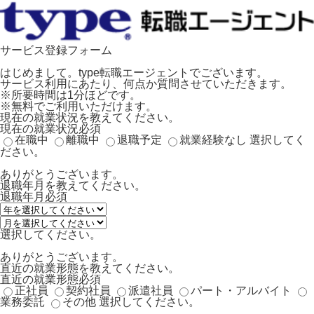
サービス登録フォーム
はじめまして。type転職エージェントでございます。
サービス利用にあたり、何点か質問させていただきます。
※所要時間は1分ほどです。
※無料でご利用いただけます。
現在の就業状況を教えてください。
現在の就業状況
必須
在職中
離職中
退職予定
就業経験なし
選択してく
ださい。
ありがとうございます。
退職年月を教えてください。
退職年月
必須
選択してください。
ありがとうございます。
直近の就業形態を教えてください。
直近の就業形態
必須
正社員
契約社員
派遣社員
パート・アルバイト
業務委託
その他
選択してください。