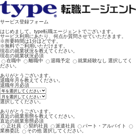
サービス登録フォーム
はじめまして。type転職エージェントでございます。
サービス利用にあたり、何点か質問させていただきます。
※所要時間は1分ほどです。
※無料でご利用いただけます。
現在の就業状況を教えてください。
現在の就業状況
必須
在職中
離職中
退職予定
就業経験なし
選択してく
ださい。
ありがとうございます。
退職年月を教えてください。
退職年月
必須
選択してください。
ありがとうございます。
直近の就業形態を教えてください。
直近の就業形態
必須
正社員
契約社員
派遣社員
パート・アルバイト
業務委託
その他
選択してください。