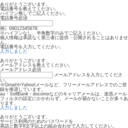
ありがとうございます。
電話番号を教えてください。
ハイフン無しでご記入ください。
電話番号
必須
例）09012345678
※ハイフンなし、半角数字のみでご記入ください。
個人情報は承諾なく第三者に提供・公開されることはありませ
ん。
電話番号を入力してください。
入力しました
ありがとうございます。
メールアドレスを教えてください。
メールアドレス
必須
メールアドレスを入力してくださ
い。
※GmailやYahoo!メールなど、フリーメールアドレスでのご登
録を推奨しています。
au・SoftBank・docomoなどのキャリアメールは、迷惑メール
フィルタの設定にかかわらず、メールが届かないことが多々あ
ります。
入力しました
ありがとうございます。
サービス利用のためのパスワードを
英語と数字8文字以上の組み合わせで入力してください。