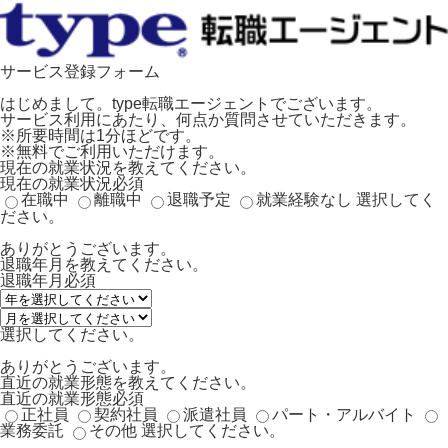
サービス登録フォーム
はじめまして。type転職エージェントでございます。
サービス利用にあたり、何点か質問させていただきます。
※所要時間は1分ほどです。
※無料でご利用いただけます。
現在の就業状況を教えてください。
現在の就業状況
必須
在職中
離職中
退職予定
就業経験なし
選択してく
ださい。
ありがとうございます。
退職年月を教えてください。
退職年月
必須
選択してください。
ありがとうございます。
直近の就業形態を教えてください。
直近の就業形態
必須
正社員
契約社員
派遣社員
パート・アルバイト
業務委託
その他
選択してください。