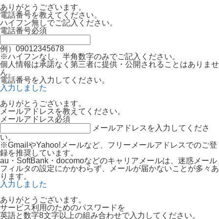
ありがとうございます。
電話番号を教えてください。
ハイフン無しでご記入ください。
電話番号
必須
例）09012345678
※ハイフンなし、半角数字のみでご記入ください。
個人情報は承諾なく第三者に提供・公開されることはありませ
ん。
電話番号を入力してください。
入力しました
ありがとうございます。
メールアドレスを教えてください。
メールアドレス
必須
メールアドレスを入力してくださ
い。
※GmailやYahoo!メールなど、フリーメールアドレスでのご登
録を推奨しています。
au・SoftBank・docomoなどのキャリアメールは、迷惑メール
フィルタの設定にかかわらず、メールが届かないことが多々あ
ります。
入力しました
ありがとうございます。
サービス利用のためのパスワードを
英語と数字8文字以上の組み合わせで入力してください。