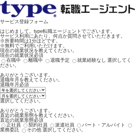
サービス登録フォーム
はじめまして。type転職エージェントでございます。
サービス利用にあたり、何点か質問させていただきます。
※所要時間は1分ほどです。
※無料でご利用いただけます。
現在の就業状況を教えてください。
現在の就業状況
必須
在職中
離職中
退職予定
就業経験なし
選択してく
ださい。
ありがとうございます。
退職年月を教えてください。
退職年月
必須
選択してください。
ありがとうございます。
直近の就業形態を教えてください。
直近の就業形態
必須
正社員
契約社員
派遣社員
パート・アルバイト
業務委託
その他
選択してください。