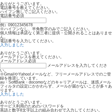
ありがとうございます。
電話番号を教えてください。
ハイフン無しでご記入ください。
電話番号
必須
例）09012345678
※ハイフンなし、半角数字のみでご記入ください。
個人情報は承諾なく第三者に提供・公開されることはありませ
ん。
電話番号を入力してください。
入力しました
ありがとうございます。
メールアドレスを教えてください。
メールアドレス
必須
メールアドレスを入力してくださ
い。
※GmailやYahoo!メールなど、フリーメールアドレスでのご登
録を推奨しています。
au・SoftBank・docomoなどのキャリアメールは、迷惑メール
フィルタの設定にかかわらず、メールが届かないことが多々あ
ります。
入力しました
ありがとうございます。
サービス利用のためのパスワードを
英語と数字8文字以上の組み合わせで入力してください。