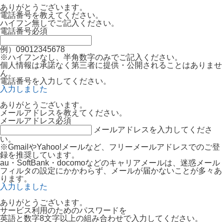
ありがとうございます。
電話番号を教えてください。
ハイフン無しでご記入ください。
電話番号
必須
例）09012345678
※ハイフンなし、半角数字のみでご記入ください。
個人情報は承諾なく第三者に提供・公開されることはありませ
ん。
電話番号を入力してください。
入力しました
ありがとうございます。
メールアドレスを教えてください。
メールアドレス
必須
メールアドレスを入力してくださ
い。
※GmailやYahoo!メールなど、フリーメールアドレスでのご登
録を推奨しています。
au・SoftBank・docomoなどのキャリアメールは、迷惑メール
フィルタの設定にかかわらず、メールが届かないことが多々あ
ります。
入力しました
ありがとうございます。
サービス利用のためのパスワードを
英語と数字8文字以上の組み合わせで入力してください。