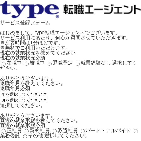
サービス登録フォーム
はじめまして。type転職エージェントでございます。
サービス利用にあたり、何点か質問させていただきます。
※所要時間は1分ほどです。
※無料でご利用いただけます。
現在の就業状況を教えてください。
現在の就業状況
必須
在職中
離職中
退職予定
就業経験なし
選択してく
ださい。
ありがとうございます。
退職年月を教えてください。
退職年月
必須
選択してください。
ありがとうございます。
直近の就業形態を教えてください。
直近の就業形態
必須
正社員
契約社員
派遣社員
パート・アルバイト
業務委託
その他
選択してください。