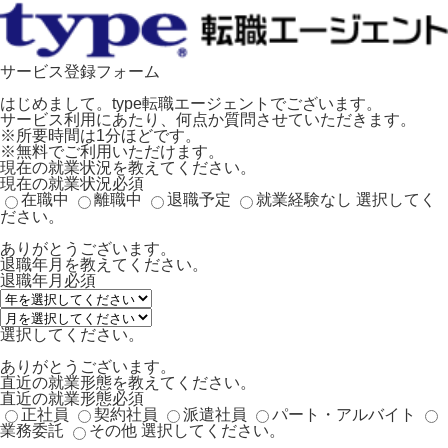
サービス登録フォーム
はじめまして。type転職エージェントでございます。
サービス利用にあたり、何点か質問させていただきます。
※所要時間は1分ほどです。
※無料でご利用いただけます。
現在の就業状況を教えてください。
現在の就業状況
必須
在職中
離職中
退職予定
就業経験なし
選択してく
ださい。
ありがとうございます。
退職年月を教えてください。
退職年月
必須
選択してください。
ありがとうございます。
直近の就業形態を教えてください。
直近の就業形態
必須
正社員
契約社員
派遣社員
パート・アルバイト
業務委託
その他
選択してください。