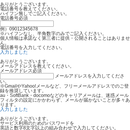
ありがとうございます。
電話番号を教えてください。
ハイフン無しでご記入ください。
電話番号
必須
例）09012345678
※ハイフンなし、半角数字のみでご記入ください。
個人情報は承諾なく第三者に提供・公開されることはありませ
ん。
電話番号を入力してください。
入力しました
ありがとうございます。
メールアドレスを教えてください。
メールアドレス
必須
メールアドレスを入力してくださ
い。
※GmailやYahoo!メールなど、フリーメールアドレスでのご登
録を推奨しています。
au・SoftBank・docomoなどのキャリアメールは、迷惑メール
フィルタの設定にかかわらず、メールが届かないことが多々あ
ります。
入力しました
ありがとうございます。
サービス利用のためのパスワードを
英語と数字8文字以上の組み合わせで入力してください。