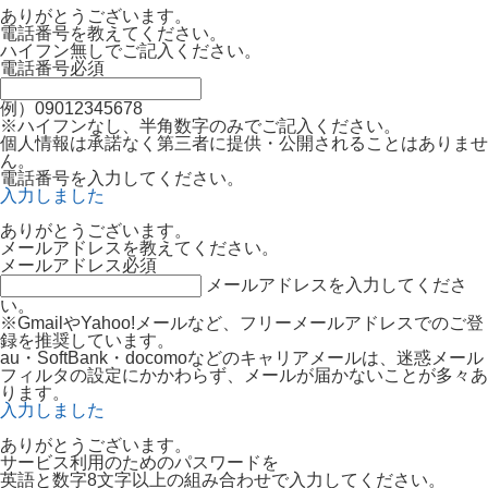
ありがとうございます。
電話番号を教えてください。
ハイフン無しでご記入ください。
電話番号
必須
例）09012345678
※ハイフンなし、半角数字のみでご記入ください。
個人情報は承諾なく第三者に提供・公開されることはありませ
ん。
電話番号を入力してください。
入力しました
ありがとうございます。
メールアドレスを教えてください。
メールアドレス
必須
メールアドレスを入力してくださ
い。
※GmailやYahoo!メールなど、フリーメールアドレスでのご登
録を推奨しています。
au・SoftBank・docomoなどのキャリアメールは、迷惑メール
フィルタの設定にかかわらず、メールが届かないことが多々あ
ります。
入力しました
ありがとうございます。
サービス利用のためのパスワードを
英語と数字8文字以上の組み合わせで入力してください。