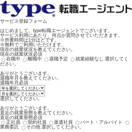
サービス登録フォーム
はじめまして。type転職エージェントでございます。
サービス利用にあたり、何点か質問させていただきます。
※所要時間は1分ほどです。
※無料でご利用いただけます。
現在の就業状況を教えてください。
現在の就業状況
必須
在職中
離職中
退職予定
就業経験なし
選択してく
ださい。
ありがとうございます。
退職年月を教えてください。
退職年月
必須
選択してください。
ありがとうございます。
直近の就業形態を教えてください。
直近の就業形態
必須
正社員
契約社員
派遣社員
パート・アルバイト
業務委託
その他
選択してください。