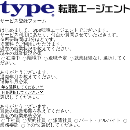
サービス登録フォーム
はじめまして。type転職エージェントでございます。
サービス利用にあたり、何点か質問させていただきます。
※所要時間は1分ほどです。
※無料でご利用いただけます。
現在の就業状況を教えてください。
現在の就業状況
必須
在職中
離職中
退職予定
就業経験なし
選択してく
ださい。
ありがとうございます。
退職年月を教えてください。
退職年月
必須
選択してください。
ありがとうございます。
直近の就業形態を教えてください。
直近の就業形態
必須
正社員
契約社員
派遣社員
パート・アルバイト
業務委託
その他
選択してください。