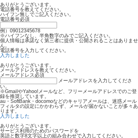
ありがとうございます。
電話番号を教えてください。
ハイフン無しでご記入ください。
電話番号
必須
例）09012345678
※ハイフンなし、半角数字のみでご記入ください。
個人情報は承諾なく第三者に提供・公開されることはありませ
ん。
電話番号を入力してください。
入力しました
ありがとうございます。
メールアドレスを教えてください。
メールアドレス
必須
メールアドレスを入力してくださ
い。
※GmailやYahoo!メールなど、フリーメールアドレスでのご登
録を推奨しています。
au・SoftBank・docomoなどのキャリアメールは、迷惑メール
フィルタの設定にかかわらず、メールが届かないことが多々あ
ります。
入力しました
ありがとうございます。
サービス利用のためのパスワードを
英語と数字8文字以上の組み合わせで入力してください。