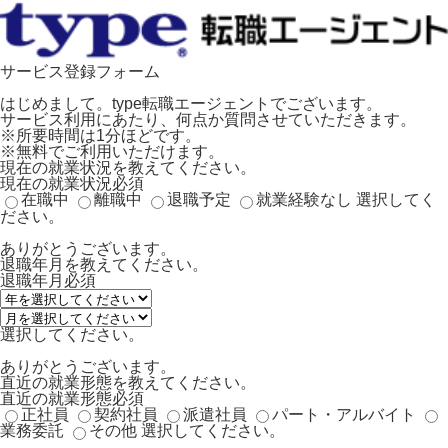
サービス登録フォーム
はじめまして。type転職エージェントでございます。
サービス利用にあたり、何点か質問させていただきます。
※所要時間は1分ほどです。
※無料でご利用いただけます。
現在の就業状況を教えてください。
現在の就業状況
必須
在職中
離職中
退職予定
就業経験なし
選択してく
ださい。
ありがとうございます。
退職年月を教えてください。
退職年月
必須
選択してください。
ありがとうございます。
直近の就業形態を教えてください。
直近の就業形態
必須
正社員
契約社員
派遣社員
パート・アルバイト
業務委託
その他
選択してください。