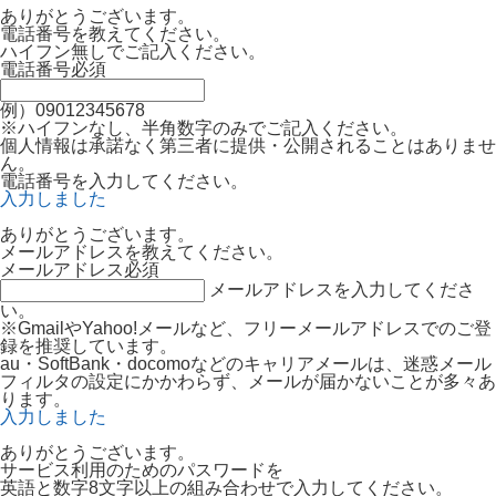
ありがとうございます。
電話番号を教えてください。
ハイフン無しでご記入ください。
電話番号
必須
例）09012345678
※ハイフンなし、半角数字のみでご記入ください。
個人情報は承諾なく第三者に提供・公開されることはありませ
ん。
電話番号を入力してください。
入力しました
ありがとうございます。
メールアドレスを教えてください。
メールアドレス
必須
メールアドレスを入力してくださ
い。
※GmailやYahoo!メールなど、フリーメールアドレスでのご登
録を推奨しています。
au・SoftBank・docomoなどのキャリアメールは、迷惑メール
フィルタの設定にかかわらず、メールが届かないことが多々あ
ります。
入力しました
ありがとうございます。
サービス利用のためのパスワードを
英語と数字8文字以上の組み合わせで入力してください。