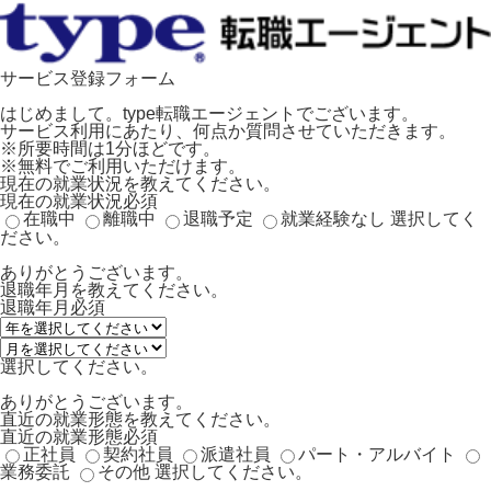
サービス登録フォーム
はじめまして。type転職エージェントでございます。
サービス利用にあたり、何点か質問させていただきます。
※所要時間は1分ほどです。
※無料でご利用いただけます。
現在の就業状況を教えてください。
現在の就業状況
必須
在職中
離職中
退職予定
就業経験なし
選択してく
ださい。
ありがとうございます。
退職年月を教えてください。
退職年月
必須
選択してください。
ありがとうございます。
直近の就業形態を教えてください。
直近の就業形態
必須
正社員
契約社員
派遣社員
パート・アルバイト
業務委託
その他
選択してください。