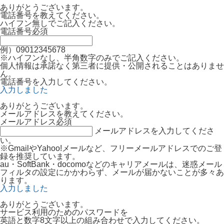
ありがとうございます。
電話番号を教えてください。
ハイフン無しでご記入ください。
電話番号
必須
例）09012345678
※ハイフンなし、半角数字のみでご記入ください。
個人情報は承諾なく第三者に提供・公開されることはありませ
ん。
電話番号を入力してください。
入力しました
ありがとうございます。
メールアドレスを教えてください。
メールアドレス
必須
メールアドレスを入力してくださ
い。
※GmailやYahoo!メールなど、フリーメールアドレスでのご登
録を推奨しています。
au・SoftBank・docomoなどのキャリアメールは、迷惑メール
フィルタの設定にかかわらず、メールが届かないことが多々あ
ります。
入力しました
ありがとうございます。
サービス利用のためのパスワードを
英語と数字8文字以上の組み合わせで入力してください。