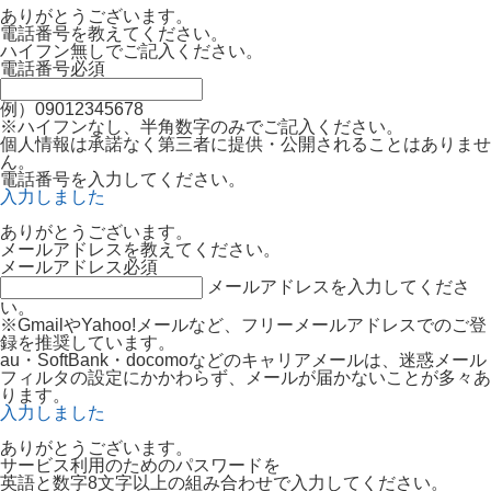
ありがとうございます。
電話番号を教えてください。
ハイフン無しでご記入ください。
電話番号
必須
例）09012345678
※ハイフンなし、半角数字のみでご記入ください。
個人情報は承諾なく第三者に提供・公開されることはありませ
ん。
電話番号を入力してください。
入力しました
ありがとうございます。
メールアドレスを教えてください。
メールアドレス
必須
メールアドレスを入力してくださ
い。
※GmailやYahoo!メールなど、フリーメールアドレスでのご登
録を推奨しています。
au・SoftBank・docomoなどのキャリアメールは、迷惑メール
フィルタの設定にかかわらず、メールが届かないことが多々あ
ります。
入力しました
ありがとうございます。
サービス利用のためのパスワードを
英語と数字8文字以上の組み合わせで入力してください。