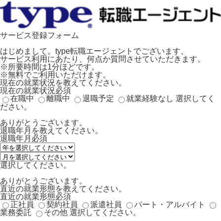
サービス登録フォーム
はじめまして。type転職エージェントでございます。
サービス利用にあたり、何点か質問させていただきます。
※所要時間は1分ほどです。
※無料でご利用いただけます。
現在の就業状況を教えてください。
現在の就業状況
必須
在職中
離職中
退職予定
就業経験なし
選択してく
ださい。
ありがとうございます。
退職年月を教えてください。
退職年月
必須
選択してください。
ありがとうございます。
直近の就業形態を教えてください。
直近の就業形態
必須
正社員
契約社員
派遣社員
パート・アルバイト
業務委託
その他
選択してください。