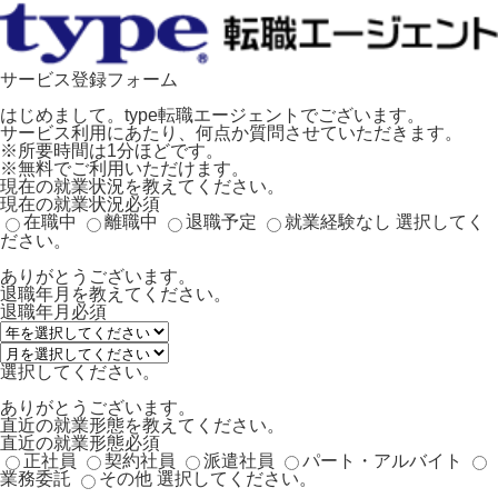
サービス登録フォーム
はじめまして。type転職エージェントでございます。
サービス利用にあたり、何点か質問させていただきます。
※所要時間は1分ほどです。
※無料でご利用いただけます。
現在の就業状況を教えてください。
現在の就業状況
必須
在職中
離職中
退職予定
就業経験なし
選択してく
ださい。
ありがとうございます。
退職年月を教えてください。
退職年月
必須
選択してください。
ありがとうございます。
直近の就業形態を教えてください。
直近の就業形態
必須
正社員
契約社員
派遣社員
パート・アルバイト
業務委託
その他
選択してください。