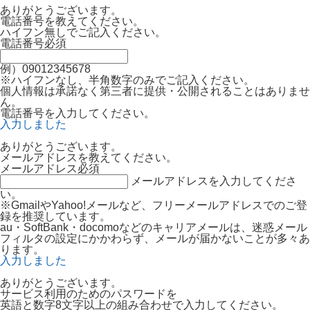
ありがとうございます。
電話番号を教えてください。
ハイフン無しでご記入ください。
電話番号
必須
例）09012345678
※ハイフンなし、半角数字のみでご記入ください。
個人情報は承諾なく第三者に提供・公開されることはありませ
ん。
電話番号を入力してください。
入力しました
ありがとうございます。
メールアドレスを教えてください。
メールアドレス
必須
メールアドレスを入力してくださ
い。
※GmailやYahoo!メールなど、フリーメールアドレスでのご登
録を推奨しています。
au・SoftBank・docomoなどのキャリアメールは、迷惑メール
フィルタの設定にかかわらず、メールが届かないことが多々あ
ります。
入力しました
ありがとうございます。
サービス利用のためのパスワードを
英語と数字8文字以上の組み合わせで入力してください。