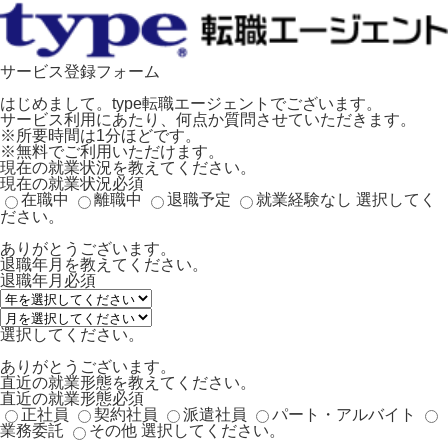
サービス登録フォーム
はじめまして。type転職エージェントでございます。
サービス利用にあたり、何点か質問させていただきます。
※所要時間は1分ほどです。
※無料でご利用いただけます。
現在の就業状況を教えてください。
現在の就業状況
必須
在職中
離職中
退職予定
就業経験なし
選択してく
ださい。
ありがとうございます。
退職年月を教えてください。
退職年月
必須
選択してください。
ありがとうございます。
直近の就業形態を教えてください。
直近の就業形態
必須
正社員
契約社員
派遣社員
パート・アルバイト
業務委託
その他
選択してください。