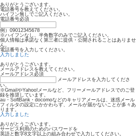
ありがとうございます。
電話番号を教えてください。
ハイフン無しでご記入ください。
電話番号
必須
例）09012345678
※ハイフンなし、半角数字のみでご記入ください。
個人情報は承諾なく第三者に提供・公開されることはありませ
ん。
電話番号を入力してください。
入力しました
ありがとうございます。
メールアドレスを教えてください。
メールアドレス
必須
メールアドレスを入力してくださ
い。
※GmailやYahoo!メールなど、フリーメールアドレスでのご登
録を推奨しています。
au・SoftBank・docomoなどのキャリアメールは、迷惑メール
フィルタの設定にかかわらず、メールが届かないことが多々あ
ります。
入力しました
ありがとうございます。
サービス利用のためのパスワードを
英語と数字8文字以上の組み合わせで入力してください。