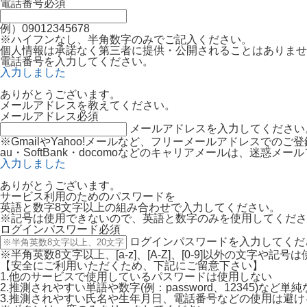
電話番号
必須
例）09012345678
※ハイフンなし、半角数字のみでご記入ください。
個人情報は承諾なく第三者に提供・公開されることはありませ
電話番号を入力してください。
入力しました
ありがとうございます。
メールアドレスを教えてください。
メールアドレス
必須
メールアドレスを入力してください
※GmailやYahoo!メールなど、フリーメールアドレスでの
au・SoftBank・docomoなどのキャリアメールは、迷
入力しました
ありがとうございます。
サービス利用のためのパスワードを
英語と数字8文字以上の組み合わせで入力してください。
※記号は使用できないので、英語と数字のみを使用してくださ
ログインパスワード
必須
ログインパスワードを入力してくだ
※半角英数8文字以上、[a-z]、[A-Z]、[0-9]以外の文字や記
【安全にご利用いただくため、下記にご留意下さい】
1.他のサービスで使用しているパスワードは使用しない
2.推測されやすい単語や数字(例：password、12345)など
3.推測されやすい氏名や生年月日、電話番号などの使用は避け