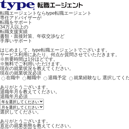
転職エージェントならtype転職エージェント
専任アドバイザーが
転職をサポート
34万人以上の
転職支援実績
書類・面接対策、年収交渉など
手厚いサポート
はじめまして。type転職エージェントでございます。
サービス利用にあたり、何点か質問させていただきます。
※所要時間は1分ほどです。
※無料でご利用いただけます。
現在の就業状況を教えてください。
現在の就業状況
必須
在職中
離職中
退職予定
就業経験なし
選択してく
ありがとうございます。
退職年月を教えてください。
退職年月
必須
選択してください。
ありがとうございます。
直近の就業形態を教えてください。