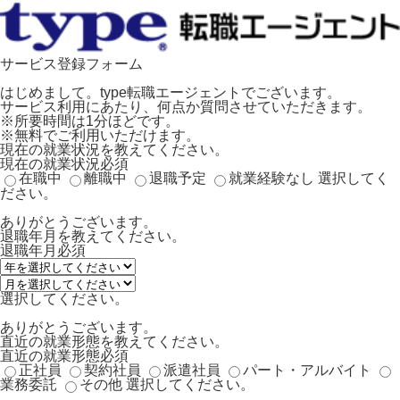
サービス登録フォーム
はじめまして。type転職エージェントでございます。
サービス利用にあたり、何点か質問させていただきます。
※所要時間は1分ほどです。
※無料でご利用いただけます。
現在の就業状況を教えてください。
現在の就業状況
必須
在職中
離職中
退職予定
就業経験なし
選択してく
ださい。
ありがとうございます。
退職年月を教えてください。
退職年月
必須
選択してください。
ありがとうございます。
直近の就業形態を教えてください。
直近の就業形態
必須
正社員
契約社員
派遣社員
パート・アルバイト
業務委託
その他
選択してください。