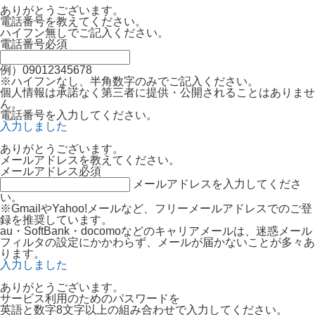
ありがとうございます。
電話番号を教えてください。
ハイフン無しでご記入ください。
電話番号
必須
例）09012345678
※ハイフンなし、半角数字のみでご記入ください。
個人情報は承諾なく第三者に提供・公開されることはありませ
ん。
電話番号を入力してください。
入力しました
ありがとうございます。
メールアドレスを教えてください。
メールアドレス
必須
メールアドレスを入力してくださ
い。
※GmailやYahoo!メールなど、フリーメールアドレスでのご登
録を推奨しています。
au・SoftBank・docomoなどのキャリアメールは、迷惑メール
フィルタの設定にかかわらず、メールが届かないことが多々あ
ります。
入力しました
ありがとうございます。
サービス利用のためのパスワードを
英語と数字8文字以上の組み合わせで入力してください。