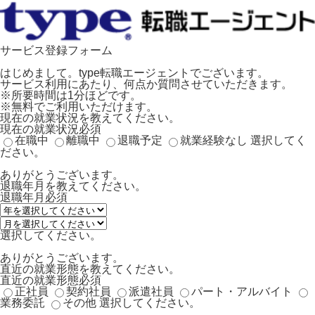
サービス登録フォーム
はじめまして。type転職エージェントでございます。
サービス利用にあたり、何点か質問させていただきます。
※所要時間は1分ほどです。
※無料でご利用いただけます。
現在の就業状況を教えてください。
現在の就業状況
必須
在職中
離職中
退職予定
就業経験なし
選択してく
ださい。
ありがとうございます。
退職年月を教えてください。
退職年月
必須
選択してください。
ありがとうございます。
直近の就業形態を教えてください。
直近の就業形態
必須
正社員
契約社員
派遣社員
パート・アルバイト
業務委託
その他
選択してください。