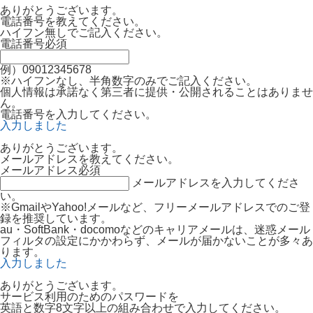
ありがとうございます。
電話番号を教えてください。
ハイフン無しでご記入ください。
電話番号
必須
例）09012345678
※ハイフンなし、半角数字のみでご記入ください。
個人情報は承諾なく第三者に提供・公開されることはありませ
ん。
電話番号を入力してください。
入力しました
ありがとうございます。
メールアドレスを教えてください。
メールアドレス
必須
メールアドレスを入力してくださ
い。
※GmailやYahoo!メールなど、フリーメールアドレスでのご登
録を推奨しています。
au・SoftBank・docomoなどのキャリアメールは、迷惑メール
フィルタの設定にかかわらず、メールが届かないことが多々あ
ります。
入力しました
ありがとうございます。
サービス利用のためのパスワードを
英語と数字8文字以上の組み合わせで入力してください。